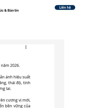
Liên hệ
ức & Bản tin
7 năm 2026.
ản ánh hiệu suất 
g, thái độ, tinh 
g lai.
ên cương vị mới, 
ển bền vững của 