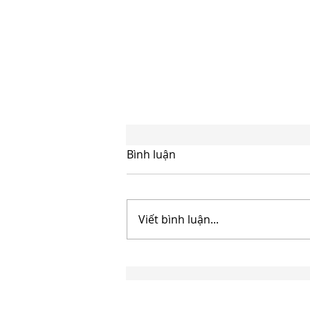
Bình luận
Viết bình luận...
THÔNG TƯ 95/2026/TT-BTC:
HƯỚNG DẪN MỚI VỀ ÁP
DỤNG HIỆP ĐỊNH TRÁNH