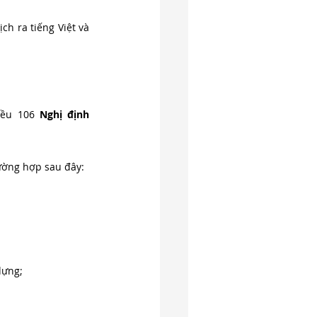
h ra tiếng Việt và 
iều 106 
Nghị định 
rường hợp sau đây:
dựng;