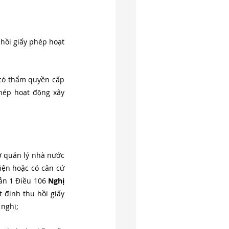
ồi giấy phép hoạt 
 có thẩm quyền cấp 
́p hoạt động xây 
ơ quản lý nhà nước 
iện hoặc có căn cứ 
ản 1 Điều 106 
Nghị 
định thu hồi giấy 
 nghị;