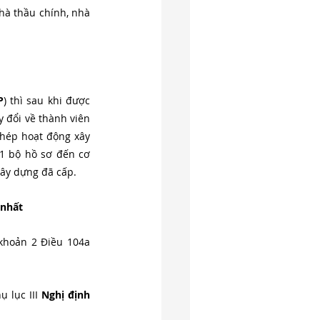
hà thầu chính, nhà 
P
) thì sau khi được 
 đổi về thành viên 
hép hoạt động xây 
1 bộ hồ sơ đến cơ 
ây dựng đã cấp. 
 nhất
Hồ sơ đề nghị điều chỉnh giấy phép hoạt động xây dựng với nhà thầu nước ngoài theo khoản 2 Điều 104a 
 lục III 
Nghị định 