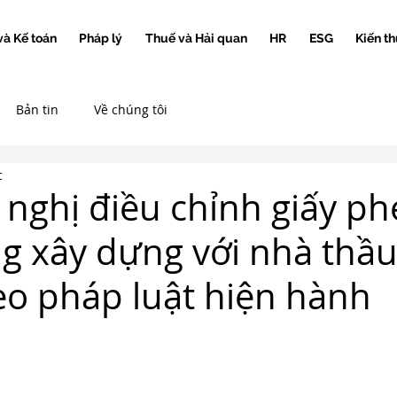
và Kế toán
Pháp lý
Thuế và Hải quan
HR
ESG
Kiến th
Bản tin
Về chúng tôi
c
 nghị điều chỉnh giấy p
g xây dựng với nhà thầ
eo pháp luật hiện hành