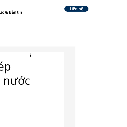
Liên hệ
ức & Bản tin
hép
u nước