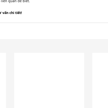
 liên quan để biết.
vấn chi tiết!