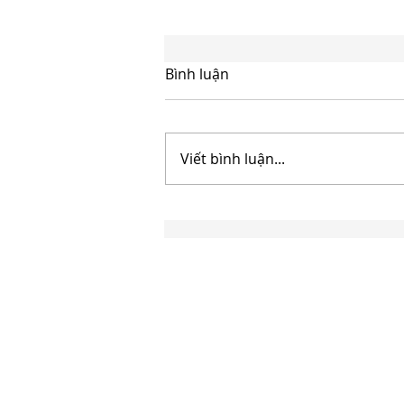
Bình luận
Viết bình luận...
THÔNG TƯ 95/2026/TT-BTC:
HƯỚNG DẪN MỚI VỀ ÁP
DỤNG HIỆP ĐỊNH TRÁNH
ĐÁNH THUẾ HAI LẦN TỪ
NGÀY 01/7/2026
Công ty Tư vấn và Luật W&A
T
Xin chân thành cảm ơn quý khách đã lựa
chọn W&A giữa muôn vàn sự lựa chọn.