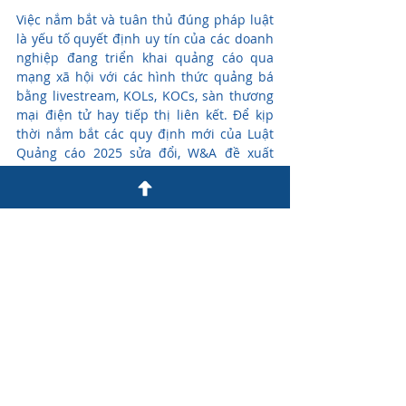
Việc nắm bắt và tuân thủ đúng pháp luật 
là yếu tố quyết định uy tín của các doanh 
nghiệp đang triển khai quảng cáo qua 
mạng xã hội với các hình thức quảng bá 
bằng livestream, KOLs, KOCs, sàn thương 
mại điện tử hay tiếp thị liên kết. Để kịp 
thời nắm bắt các quy định mới của Luật 
Quảng cáo 2025 sửa đổi, W&A đề xuất 
doanh nghiệp:
Cập nhật những thay đổi mới về pháp 
luật quảng cáo một cách kịp thời.
Trong quá trình hoạt động, doanh 
nghiệp cần rà soát lại quy định pháp 
luật và tuân thủ pháp lý hiệu quả, 
tránh các hành vi vi phạm thường 
gặp.
Nhận diện các hình thức thao túng, 