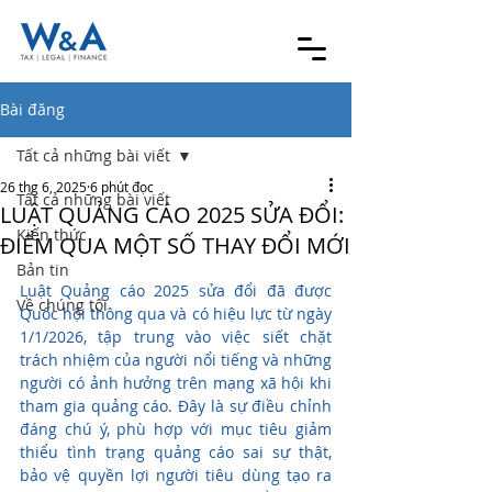
Bài đăng
Tất cả những bài viết
26 thg 6, 2025
6 phút đọc
Tất cả những bài viết
LUẬT QUẢNG CÁO 2025 SỬA ĐỔI:
Kiến thức
ĐIỂM QUA MỘT SỐ THAY ĐỔI MỚI
Bản tin
Luật Quảng cáo 2025 sửa đổi đã được 
Về chúng tôi
Quốc hội thông qua và có hiệu lực từ ngày 
1/1/2026, tập trung vào việc siết chặt 
trách nhiệm của người nổi tiếng và những 
người có ảnh hưởng trên mạng xã hội khi 
tham gia quảng cáo. Đây là sự điều chỉnh 
đáng chú ý, phù hợp với mục tiêu giảm 
thiểu tình trạng quảng cáo sai sự thật, 
bảo vệ quyền lợi người tiêu dùng tạo ra 