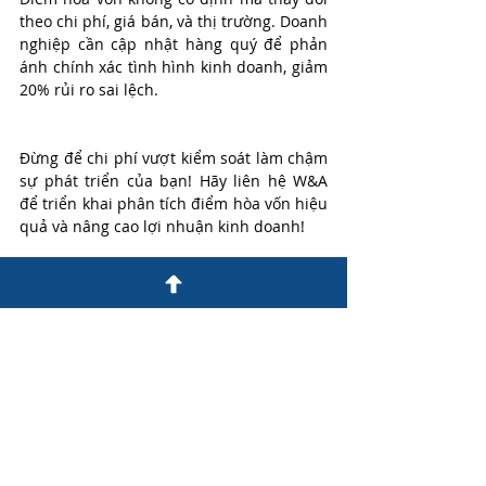
theo chi phí, giá bán, và thị trường. Doanh 
nghiệp cần cập nhật hàng quý để phản 
ánh chính xác tình hình kinh doanh, giảm 
20% rủi ro sai lệch.
Đừng để chi phí vượt kiểm soát làm chậm 
sự phát triển của bạn! Hãy liên hệ W&A 
để triển khai phân tích điểm hòa vốn hiệu 
quả và nâng cao lợi nhuận kinh doanh!
👉 
Xem chi tiết dịch vụ của chúng tôi tại 
đây
Liên hệ đăng ký và nhận thông tin tư vấn 
chi tiết:
☎️ +84 93 594 8688
📧 Email: 
nam.phan@waco.com.vn
🌐 Website: 
https://www.waconsulting.vn/
📌Tầng 18, Vincom Center Đồng Khởi, 