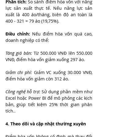
Phân tích:
 So sánh điểm hòa vốn với năng 
lực sản xuất thực tế. Nếu năng lực sản 
xuất là 400 áo/tháng, biên độ an toàn là 
400 - 321 = 79 áo (19,75%).
Điều chỉnh:
 Nếu điểm hòa vốn quá cao, 
doanh nghiệp có thể:
Tăng giá bán:
Từ 500.000 VNĐ lên 550.000 
VNĐ, điểm hòa vốn giảm xuống 297 áo.
Giảm chi phí: 
Giảm VC xuống 30.000 VNĐ, 
điểm hòa vốn giảm còn 312 áo.
Công nghệ hỗ trợ:
 Sử dụng phần mềm như 
Excel hoặc Power BI để mô phỏng các kịch 
bản, giúp tiết kiệm 25% thời gian phân 
tích..
4. Theo dõi và cập nhật thường xuyên
Điểm hòa vốn không cố định mà thay đổi 