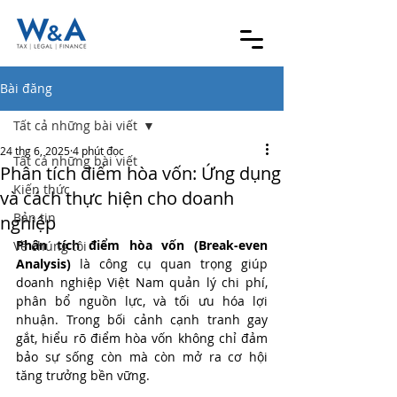
Bài đăng
Tất cả những bài viết
24 thg 6, 2025
4 phút đọc
Tất cả những bài viết
Phân tích điểm hòa vốn: Ứng dụng
Kiến thức
và cách thực hiện cho doanh
Bản tin
nghiệp
Phân tích điểm hòa vốn (Break-even 
Về chúng tôi
Analysis)
 là công cụ quan trọng giúp 
doanh nghiệp Việt Nam quản lý chi phí, 
phân bổ nguồn lực, và tối ưu hóa lợi 
nhuận. Trong bối cảnh cạnh tranh gay 
gắt, hiểu rõ điểm hòa vốn không chỉ đảm 
bảo sự sống còn mà còn mở ra cơ hội 
tăng trưởng bền vững.