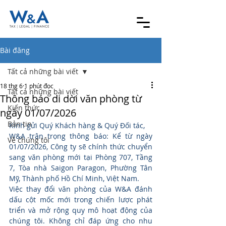
Bài đăng
Tất cả những bài viết
18 thg 6
1 phút đọc
Tất cả những bài viết
Thông báo di dời văn phòng từ
Kiến thức
ngày 01/07/2026
Bản tin
Kính gửi Quý Khách hàng & Quý Đối tác,
W&A trân trọng thông báo: Kể từ ngày 
Về chúng tôi
01/07/2026, Công ty sẽ chính thức chuyển 
sang văn phòng mới tại Phòng 707, Tầng 
7, Tòa nhà Saigon Paragon, Phường Tân 
Mỹ, Thành phố Hồ Chí Minh, Việt Nam.
Việc thay đổi văn phòng của W&A đánh 
dấu cột mốc mới trong chiến lược phát 
triển và mở rộng quy mô hoạt động của 
chúng tôi. Không chỉ đáp ứng cho nhu 