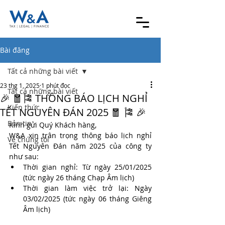
Bài đăng
Tất cả những bài viết
23 thg 1, 2025
1 phút đọc
Tất cả những bài viết
🎉 🧧🎏 THÔNG BÁO LỊCH NGHỈ
Kiến thức
TẾT NGUYÊN ĐÁN 2025 🧧 🎏 🎉
Bản tin
Kính gửi Quý Khách hàng,
W&A xin trân trọng thông báo lịch nghỉ 
Về chúng tôi
Tết Nguyên Đán năm 2025 của công ty 
như sau:
Thời gian nghỉ: Từ ngày 25/01/2025 
(tức ngày 26 tháng Chạp Âm lịch)
Thời gian làm việc trở lại: Ngày 
03/02/2025 (tức ngày 06 tháng Giêng 
Âm lịch)