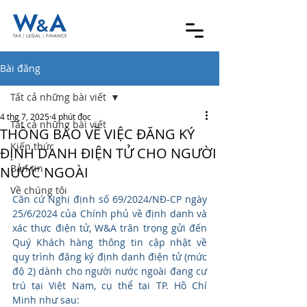
Bài đăng
Tất cả những bài viết
4 thg 7, 2025
4 phút đọc
Tất cả những bài viết
THÔNG BÁO VỀ VIỆC ĐĂNG KÝ
Kiến thức
ĐỊNH DANH ĐIỆN TỬ CHO NGƯỜI
Bản tin
NƯỚC NGOÀI
Về chúng tôi
Căn cứ Nghị định số 69/2024/NĐ-CP ngày 
25/6/2024 của Chính phủ về định danh và 
xác thực điện tử, W&A trân trọng gửi đến 
Quý Khách hàng thông tin cập nhật về 
quy trình đăng ký định danh điện tử (mức 
độ 2) dành cho người nước ngoài đang cư 
trú tại Việt Nam, cụ thể tại TP. Hồ Chí 
Minh như sau: