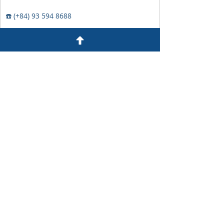
☎️ (+84) 93 594 8688
📧 Email: 
waconsulting@waco.com.vn
🌐 Website: 
https://www.waconsulting.vn/
📌Tầng 18, Toà nhà Vincom Center 
Đồng Khởi, Phường Sài Gòn, Thành phố Hồ 
Chí Minh 
🏢 Tầng 2, Toà nhà Saigon Paragon, 
Phường Tân Mỹ, Thành phố Hồ Chí Minh  