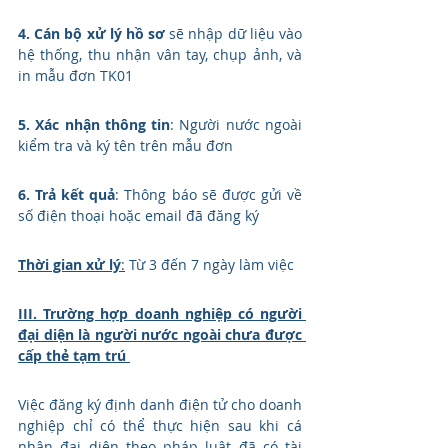
4. Cán bộ xử lý hồ sơ
 sẽ nhập dữ liệu vào 
hệ thống, thu nhận vân tay, chụp ảnh, và 
in mẫu đơn TK01
5. Xác nhận thông tin
: Người nước ngoài 
kiểm tra và ký tên trên mẫu đơn
6. Trả kết quả
: Thông báo sẽ được gửi về 
số điện thoại hoặc email đã đăng ký
Thời gian xử lý
:
 Từ 3 đến 7 ngày làm việc
III. Trường hợp doanh nghiệp có người 
đại diện là người nước ngoài chưa được 
cấp thẻ tạm trú 
Việc đăng ký định danh điện tử cho doanh 
nghiệp chỉ có thể thực hiện sau khi cá 
nhân đại diện theo pháp luật đã có tài 