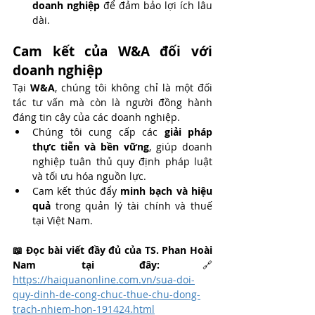
doanh nghiệp
 để đảm bảo lợi ích lâu 
dài.
Cam kết của W&A đối với 
doanh nghiệp
Tại 
W&A
, chúng tôi không chỉ là một đối 
tác tư vấn mà còn là người đồng hành 
đáng tin cậy của các doanh nghiệp.
Chúng tôi cung cấp các 
giải pháp 
thực tiễn và bền vững
, giúp doanh 
nghiệp tuân thủ quy định pháp luật 
và tối ưu hóa nguồn lực.
Cam kết thúc đẩy 
minh bạch và hiệu 
quả
 trong quản lý tài chính và thuế 
tại Việt Nam.
📖 Đọc bài viết đầy đủ của TS. Phan Hoài 
Nam tại đây:
🔗 
https://haiquanonline.com.vn/sua-doi-
quy-dinh-de-cong-chuc-thue-chu-dong-
trach-nhiem-hon-191424.html