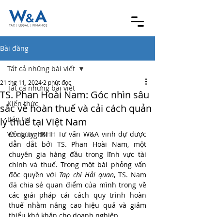
Bài đăng
Tất cả những bài viết
21 thg 11, 2024
2 phút đọc
Tất cả những bài viết
TS. Phan Hoài Nam: Góc nhìn sâu
Kiến thức
sắc về hoàn thuế và cải cách quản
Bản tin
lý thuế tại Việt Nam
Công ty TNHH Tư vấn W&A vinh dự được 
Về chúng tôi
dẫn dắt bởi TS. Phan Hoài Nam, một 
chuyên gia hàng đầu trong lĩnh vực tài 
chính và thuế. Trong một bài phỏng vấn 
độc quyền với 
Tạp chí Hải quan
, TS. Nam 
đã chia sẻ quan điểm của mình trong về 
các giải pháp cải cách quy trình hoàn 
thuế nhằm nâng cao hiệu quả và giảm 
thiểu khó khăn cho doanh nghiệp.