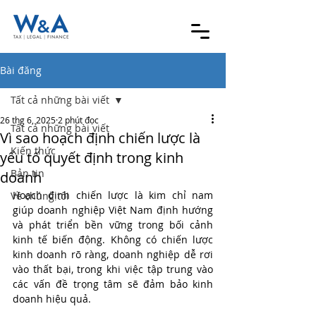
Bài đăng
Tất cả những bài viết
26 thg 6, 2025
2 phút đọc
Tất cả những bài viết
Vì sao hoạch định chiến lược là
Kiến thức
yếu tố quyết định trong kinh
Bản tin
doanh
Hoạch định chiến lược là kim chỉ nam 
Về chúng tôi
giúp doanh nghiệp Việt Nam định hướng 
và phát triển bền vững trong bối cảnh 
kinh tế biến động. Không có chiến lược 
kinh doanh rõ ràng, doanh nghiệp dễ rơi 
vào thất bại, trong khi việc tập trung vào 
các vấn đề trọng tâm sẽ đảm bảo kinh 
doanh hiệu quả.