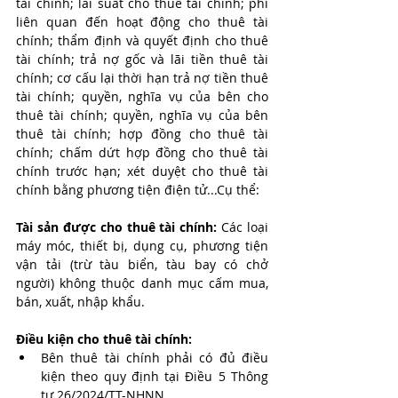
tài chính; lãi suất cho thuê tài chính; phí 
liên quan đến hoạt động cho thuê tài 
chính; thẩm định và quyết định cho thuê 
tài chính; trả nợ gốc và lãi tiền thuê tài 
chính; cơ cấu lại thời hạn trả nợ tiền thuê 
tài chính; quyền, nghĩa vụ của bên cho 
thuê tài chính; quyền, nghĩa vụ của bên 
thuê tài chính; hợp đồng cho thuê tài 
chính; chấm dứt hợp đồng cho thuê tài 
chính trước hạn; xét duyệt cho thuê tài 
chính bằng phương tiện điện tử...Cụ thể:
Tài sản được cho thuê tài chính: 
Các loại 
máy móc, thiết bị, dụng cụ, phương tiện 
vận tải (trừ tàu biển, tàu bay có chở 
người) không thuộc danh mục cấm mua, 
bán, xuất, nhập khẩu.
Điều kiện cho thuê tài chính:
Bên thuê tài chính phải có đủ điều 
kiện theo quy định tại Điều 5 Thông 
tư 26/2024/TT-NHNN.