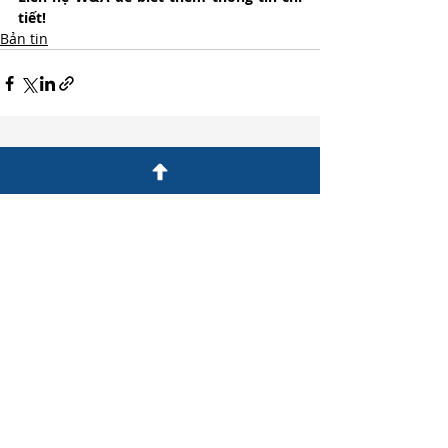
tiết!
Bản tin
Bài đăng gần đây
Xem tất cả